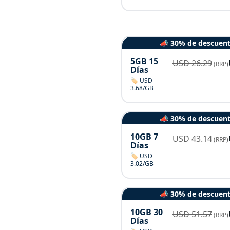
📣 30% de descuen
5GB 15
USD
26.29
(RRP)
Días
🏷️ USD
3.68/GB
📣 30% de descuen
10GB 7
USD
43.14
(RRP)
Días
🏷️ USD
3.02/GB
📣 30% de descuen
10GB 30
USD
51.57
(RRP)
Días