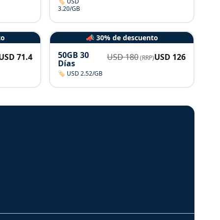
🏷️ USD
3.20/GB
to
📣 30% de descuento
50GB 30
USD
71.4
USD
180
USD
126
(RRP)
Días
🏷️ USD 2.52/GB