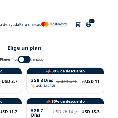
ES
o de ayuda
Para marcas
Elige un plan
Planes fijos
Ilimitado
to
📣 30% de descuento
3GB 3 Días
USD
3.7
USD
15.71
USD
11
)
(RRP)
🏷️ USD 3.67/GB
to
📣 30% de descuento
5GB 7
USD
11.2
USD
26.14
USD
18.3
(RRP)
Días