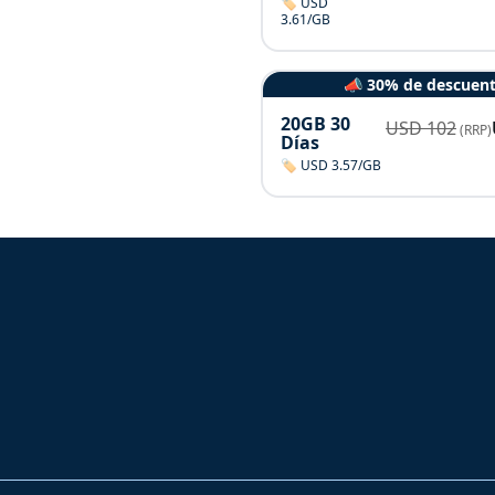
🏷️ USD
3.61/GB
📣 30% de descuen
20GB 30
USD
102
(RRP)
Días
🏷️ USD 3.57/GB