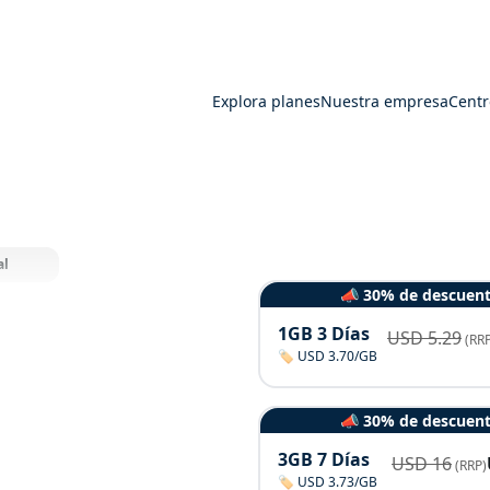
Explora planes
Nuestra empresa
Centr
al
📣 30% de descuen
1GB 3 Días
USD
5.29
(RRP
🏷️ USD 3.70/GB
📣 30% de descuen
3GB 7 Días
USD
16
(RRP)
🏷️ USD 3.73/GB