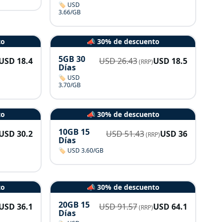
🏷️ USD
3.66/GB
to
📣 30% de descuento
5GB 30
USD
18.4
USD
26.43
USD
18.5
(RRP)
Días
🏷️ USD
3.70/GB
to
📣 30% de descuento
10GB 15
USD
30.2
USD
51.43
USD
36
(RRP)
Días
🏷️ USD 3.60/GB
to
📣 30% de descuento
20GB 15
USD
36.1
USD
91.57
USD
64.1
(RRP)
Días