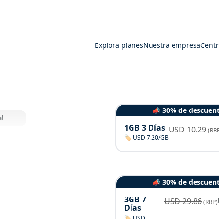
Explora planes
Nuestra empresa
Centr
📣 30% de descuen
al
1GB 3 Días
USD
10.29
(RRP
🏷️ USD 7.20/GB
📣 30% de descuen
3GB 7
USD
29.86
(RRP)
Días
🏷️ USD