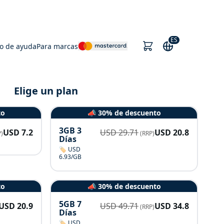
ES
o de ayuda
Para marcas
Elige un plan
to
📣 30% de descuento
3GB 3
USD
7.2
USD
29.71
USD
20.8
)
(RRP)
Días
🏷️ USD
6.93/GB
to
📣 30% de descuento
5GB 7
USD
20.9
USD
49.71
USD
34.8
(RRP)
Días
🏷️ USD