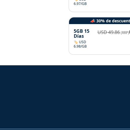
6.97/GB
📣 30% de descuen
5GB 15
USD
49.86
(RRP)
Días
🏷️ USD
6.98/GB