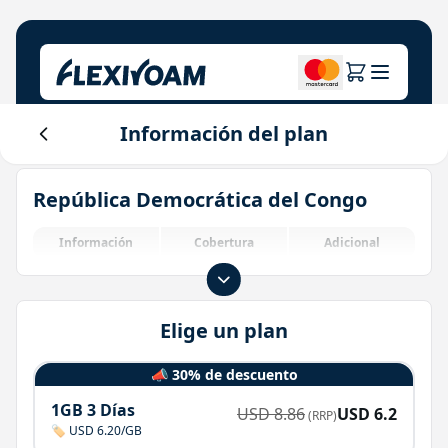
Información del plan
Explora planes
Nuestra empresa
Centro de ayuda
República Democrática del Congo
Para marcas
Sobre nosotros
Login
Centro de inversores
Información
Cobertura
Adicional
Soluciones IoT
Elige un plan
📣 30% de descuento
1GB 3 Días
USD
8.86
USD
6.2
(RRP)
🏷️ USD 6.20/GB