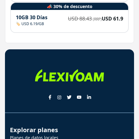
📣 30% de descuento
10GB 30 Días
USD
88.43
USD
61.9
(RRP)
🏷️ USD 6.19/GB
Explorar planes
Planes de datos locales