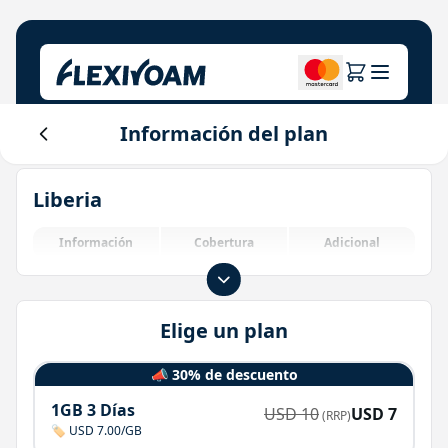
Información del plan
Explora planes
Nuestra empresa
Centro de ayuda
Liberia
Para marcas
Sobre nosotros
Login
Centro de inversores
Información
Cobertura
Adicional
Soluciones IoT
Elige un plan
📣 30% de descuento
1GB 3 Días
USD
10
USD
7
(RRP)
🏷️ USD 7.00/GB