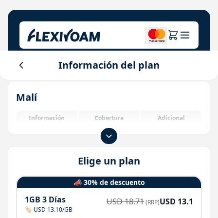
Información del plan
Explora planes
Nuestra empresa
Centro de ayuda
Malí
Para marcas
Sobre nosotros
Login
Centro de inversores
Información
Cobertura
Adicional
Soluciones IoT
Elige un plan
📣 30% de descuento
1GB 3 Días
USD
18.71
USD
13.1
(RRP)
🏷️ USD 13.10/GB