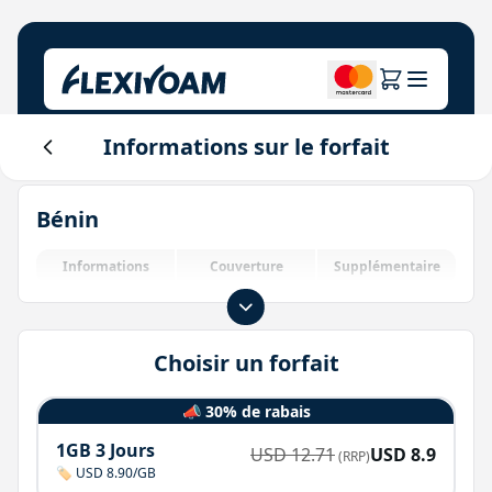
Informations sur le forfait
Explorez les plans
Notre entreprise
Centre d'aide
Bénin
Pour les marques
À propos de nous
Login
Centre des investisseurs
Informations
Couverture
Supplémentaire
Solutions IoT
Choisir un forfait
📣 30% de rabais
1GB 3 Jours
USD
12.71
USD
8.9
(RRP)
🏷️ USD 8.90/GB