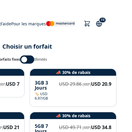
FR
d'aide
Pour les marques
Choisir un forfait
orfaits fixes
Illimités
📣 30% de rabais
3GB 3
USD
7
USD
29.86
USD
20.9
RRP)
(RRP)
Jours
🏷️ USD
6.97/GB
📣 30% de rabais
5GB 7
USD
21
USD
49.71
USD
34.8
P)
(RRP)
Jours