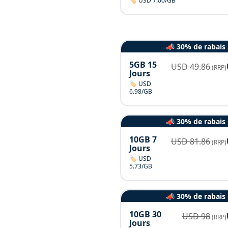
🏷️ USD 7.00/GB
📣 30% de rabais
5GB 15
USD
49.86
(RRP)
Jours
🏷️ USD
6.98/GB
📣 30% de rabais
10GB 7
USD
81.86
(RRP)
Jours
🏷️ USD
5.73/GB
📣 30% de rabais
10GB 30
USD
98
(RRP)
Jours