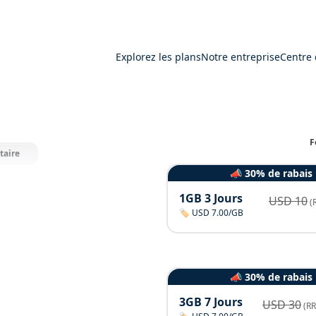
Explorez les plans
Notre entreprise
Centre 
F
taire
📣 30% de rabais
1GB 3 Jours
USD
10
(
🏷️ USD 7.00/GB
📣 30% de rabais
3GB 7 Jours
USD
30
(RR