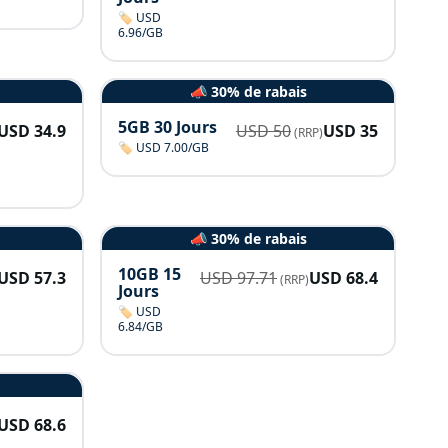
🏷️ USD
6.96/GB
📣 30% de rabais
5GB 30 Jours
USD
34.9
USD
50
USD
35
(RRP)
🏷️ USD 7.00/GB
📣 30% de rabais
10GB 15
USD
57.3
USD
97.71
USD
68.4
(RRP)
Jours
🏷️ USD
6.84/GB
USD
68.6