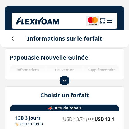
Informations sur le forfait
Explorez les plans
Notre entreprise
Centre d'aide
Papouasie-Nouvelle-Guinée
Pour les marques
À propos de nous
Login
Centre des investisseurs
Informations
Couverture
Supplémentaire
Solutions IoT
Choisir un forfait
📣 30% de rabais
1GB 3 Jours
USD
18.71
USD
13.1
(RRP)
🏷️ USD 13.10/GB