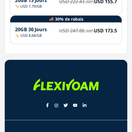
20GB 15 Jours
USD
222.43
USD
155.7
(RRP)
🏷️ USD 7.79/GB
📣 30% de rabais
20GB 30 Jours
USD
247.86
USD
173.5
(RRP)
🏷️ USD 8.68/GB