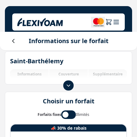
Informations sur le forfait
Explorez les plans
Notre entreprise
Centre d'aide
Saint-Barthélemy
Pour les marques
À propos de nous
Login
Centre des investisseurs
Informations
Couverture
Supplémentaire
Solutions IoT
Choisir un forfait
Forfaits fixes
Illimités
📣 30% de rabais