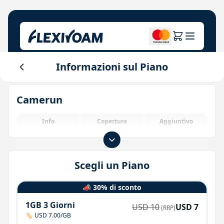
Informazioni sul Piano
Esplora piani
La nostra azienda
Centro assistenza
Camerun
Per i brand
Chi siamo
Login
Centro investitori
Info
Copertura
Aggiuntivo
Soluzioni IoT
Scegli un Piano
📣 30% di sconto
1GB 3 Giorni
USD
10
USD
7
(RRP)
🏷️ USD 7.00/GB