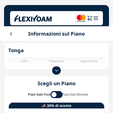
Informazioni sul Piano
Esplora piani
La nostra azienda
Centro assistenza
Tonga
Per i brand
Chi siamo
Login
Centro investitori
Info
Copertura
Aggiuntivo
Soluzioni IoT
Scegli un Piano
Piani Dati Fissi
Piani Dati Illimitati
📣 30% di sconto