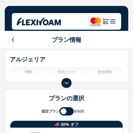
プラン情報
プランを探索する
当社について
ヘルプセンター
アルジェリア
ブランド向け
会社概要
Login
投資家向け情報
情報
対応エリア
追加情報
IoTソリューション
プランの選択
固定プラン
無制限
📣 30% オフ