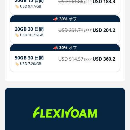
20GB 15 日間
USD
261.86
USD
183.3
(RRP)
🏷️ USD 9.17/GB
📣 30% オフ
20GB 30 日間
USD
291.71
USD
204.2
(RRP)
🏷️ USD 10.21/GB
📣 30% オフ
50GB 30 日間
USD
514.57
USD
360.2
(RRP)
🏷️ USD 7.20/GB