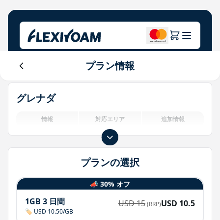
プラン情報
プランを探索する
当社について
ヘルプセンター
グレナダ
ブランド向け
会社概要
Login
投資家向け情報
情報
対応エリア
追加情報
IoTソリューション
プランの選択
📣 30% オフ
1GB 3 日間
USD
15
USD
10.5
(RRP)
🏷️ USD 10.50/GB