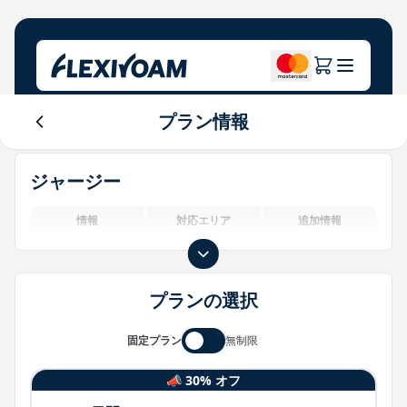
プラン情報
プランを探索する
当社について
ヘルプセンター
ジャージー
ブランド向け
会社概要
Login
投資家向け情報
情報
対応エリア
追加情報
IoTソリューション
プランの選択
固定プラン
無制限
📣 30% オフ