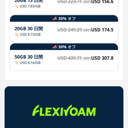
20GB 15 日間
USD
223.71
USD
156.6
(RRP)
🏷️ USD 7.83/GB
📣 30% オフ
20GB 30 日間
USD
249.29
USD
174.5
(RRP)
🏷️ USD 8.73/GB
📣 30% オフ
50GB 30 日間
USD
439.71
USD
307.8
(RRP)
🏷️ USD 6.16/GB