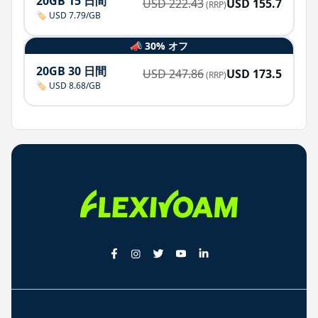
20GB 15 日間
USD
222.43
USD
155.7
(RRP)
🏷️ USD 7.79/GB
📣 30% オフ
20GB 30 日間
USD
247.86
USD
173.5
(RRP)
🏷️ USD 8.68/GB