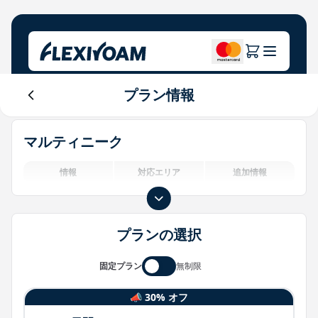
プラン情報
プランを探索する
当社について
ヘルプセンター
マルティニーク
ブランド向け
会社概要
Login
投資家向け情報
情報
対応エリア
追加情報
IoTソリューション
プランの選択
固定プラン
無制限
📣 30% オフ