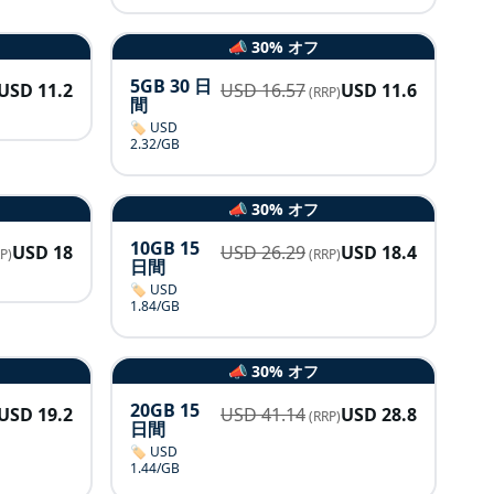
📣 30% オフ
5GB 30 日
USD
11.2
USD
16.57
USD
11.6
(RRP)
間
🏷️ USD
2.32/GB
📣 30% オフ
10GB 15
USD
18
USD
26.29
USD
18.4
P)
(RRP)
日間
🏷️ USD
1.84/GB
📣 30% オフ
20GB 15
USD
19.2
USD
41.14
USD
28.8
(RRP)
日間
🏷️ USD
1.44/GB