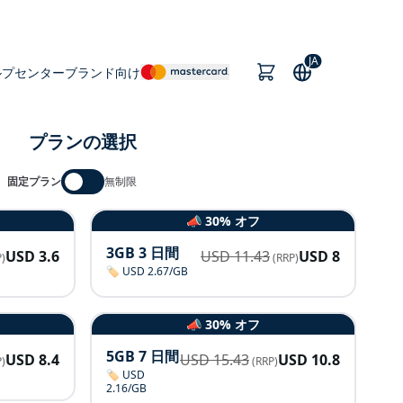
JA
ルプセンター
ブランド向け
プランの選択
固定プラン
無制限
📣 30% オフ
3GB 3 日間
USD
3.6
USD
11.43
USD
8
)
(RRP)
🏷️ USD 2.67/GB
📣 30% オフ
5GB 7 日間
USD
8.4
USD
15.43
USD
10.8
)
(RRP)
🏷️ USD
2.16/GB