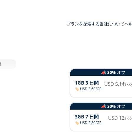
プランを探索する
当社について
ヘ
報
📣 30% オフ
1GB 3 日間
USD
5.14
(RRP
🏷️ USD 3.60/GB
📣 30% オフ
3GB 7 日間
USD
12
(RRP
🏷️ USD 2.80/GB