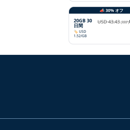
📣 30% オフ
20GB 30
USD
43.43
(RRP)
日間
🏷️ USD
1.52/GB