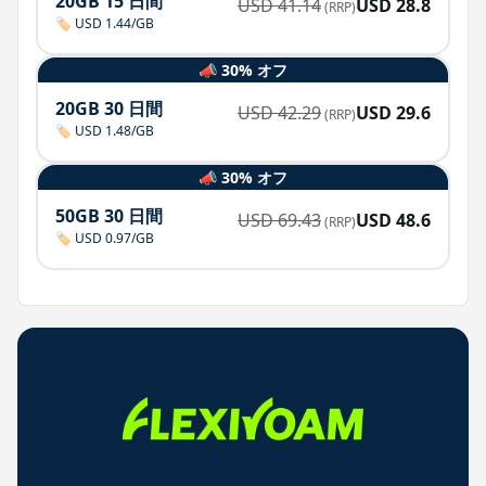
20GB 15 日間
USD
41.14
USD
28.8
(RRP)
🏷️ USD 1.44/GB
📣 30% オフ
20GB 30 日間
USD
42.29
USD
29.6
(RRP)
🏷️ USD 1.48/GB
📣 30% オフ
50GB 30 日間
USD
69.43
USD
48.6
(RRP)
🏷️ USD 0.97/GB