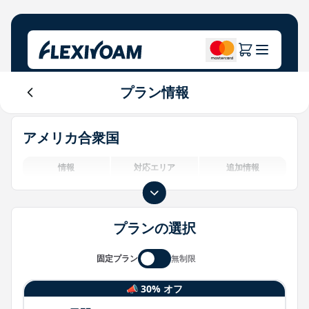
プラン情報
プランを探索する
当社について
ヘルプセンター
アメリカ合衆国
ブランド向け
会社概要
Login
投資家向け情報
情報
対応エリア
追加情報
IoTソリューション
プランの選択
固定プラン
無制限
📣 30% オフ