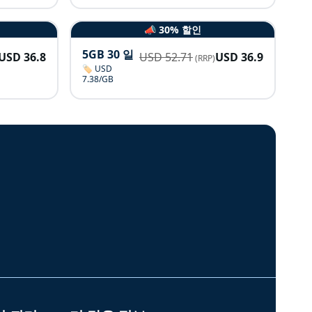
📣 30% 할인
5GB 30 일
USD
36.8
USD
52.71
USD
36.9
(RRP)
🏷️ USD
7.38/GB