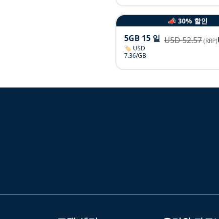
📣 30% 할인
5GB 15 일
USD
52.57
(RRP)
🏷️ USD
7.36/GB