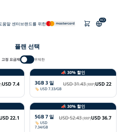
KO
도움말 센터
브랜드를 위한
플랜 선택
고정 요금제
무제한
📣 30% 할인
3GB 3 일
USD
7.4
USD
31.43
USD
22
)
(RRP)
🏷️ USD 7.33/GB
📣 30% 할인
5GB 7 일
USD
22.1
USD
52.43
USD
36.7
(RRP)
🏷️ USD
7.34/GB