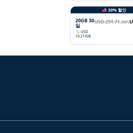
📣 30% 할인
20GB 30
USD
291.71
(RRP)
일
🏷️ USD
10.21/GB