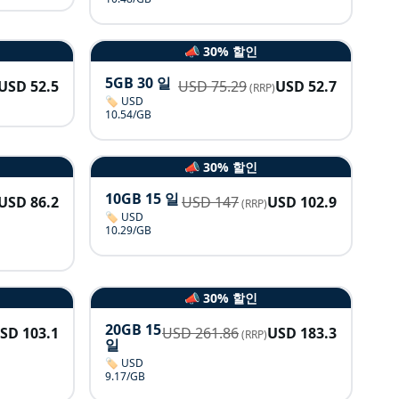
📣 30% 할인
5GB 30 일
USD
52.5
USD
75.29
USD
52.7
(RRP)
🏷️ USD
10.54/GB
📣 30% 할인
10GB 15 일
USD
86.2
USD
147
USD
102.9
(RRP)
🏷️ USD
10.29/GB
📣 30% 할인
20GB 15
USD
103.1
USD
261.86
USD
183.3
(RRP)
일
🏷️ USD
9.17/GB