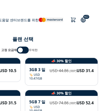
KO
도움말 센터
브랜드를 위한
플랜 선택
고정 요금제
무제한
📣 30% 할인
3GB 3 일
USD
10.5
USD
44.86
USD
31.4
(RRP)
🏷️ USD
10.47/GB
📣 30% 할인
5GB 7 일
USD
31.5
USD
74.86
USD
52.4
(RRP)
🏷️ USD
10.48/GB