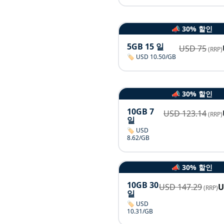
📣 30% 할인
5GB 15 일
USD
75
(RRP)
🏷️ USD 10.50/GB
📣 30% 할인
10GB 7
USD
123.14
(RRP)
일
🏷️ USD
8.62/GB
📣 30% 할인
10GB 30
USD
147.29
(RRP)
일
🏷️ USD
10.31/GB