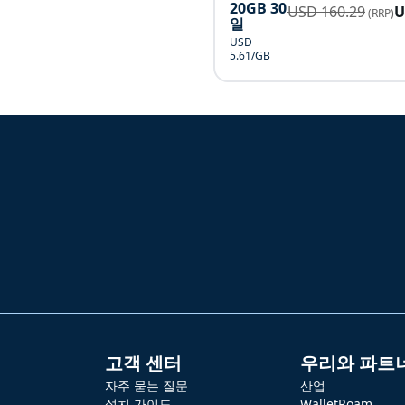
20GB 30
USD
160.29
(RRP)
일
USD
5.61/GB
고객 센터
우리와 파트
자주 묻는 질문
산업
설치 가이드
WalletRoam