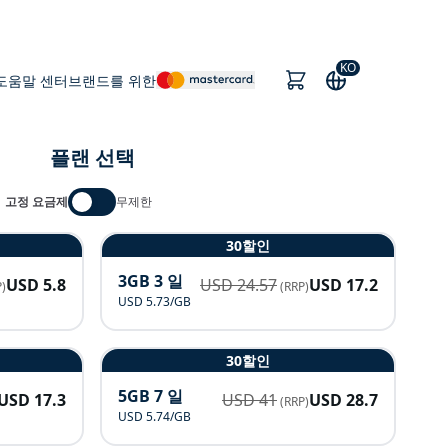
KO
도움말 센터
브랜드를 위한
플랜 선택
고정 요금제
무제한
30할인
3GB 3 일
USD
5.8
USD
24.57
USD
17.2
)
(RRP)
USD 5.73/GB
30할인
5GB 7 일
USD
17.3
USD
41
USD
28.7
(RRP)
USD 5.74/GB