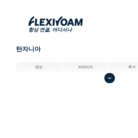
항상 연결,
어디서나
탄자니아
정보
커버리지
추가