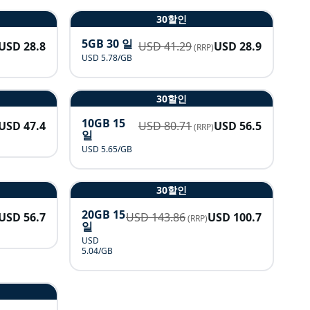
30할인
5GB 30 일
USD
28.8
USD
41.29
USD
28.9
(RRP)
USD 5.78/GB
30할인
10GB 15
USD
47.4
USD
80.71
USD
56.5
(RRP)
일
USD 5.65/GB
30할인
20GB 15
USD
56.7
USD
143.86
USD
100.7
(RRP)
일
USD
5.04/GB