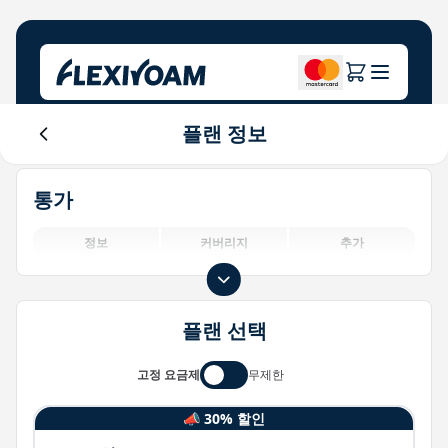
플랜 정보
요금제 탐색
회사 소개
도움말 센터
통가
브랜드를 위한
회사 소개
Login
투자자 센터
정보
커버리지
추가
IoT 솔루션
플랜 선택
고정 요금제
무제한
📣 30% 할인