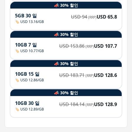
📣 30% 할인
5GB 30 일
USD
94
USD
65.8
(RRP)
🏷️ USD 13.16/GB
📣 30% 할인
10GB 7 일
USD
153.86
USD
107.7
(RRP)
🏷️ USD 10.77/GB
📣 30% 할인
10GB 15 일
USD
183.71
USD
128.6
(RRP)
🏷️ USD 12.86/GB
📣 30% 할인
10GB 30 일
USD
184.14
USD
128.9
(RRP)
🏷️ USD 12.89/GB