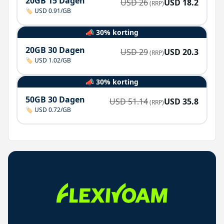
20GB 15 Dagen
USD
26
USD
18.2
(RRP)
🏷️ USD 0.91/GB
📣 30% korting
20GB 30 Dagen
USD
29
USD
20.3
(RRP)
🏷️ USD 1.02/GB
📣 30% korting
50GB 30 Dagen
USD
51.14
USD
35.8
(RRP)
🏷️ USD 0.72/GB