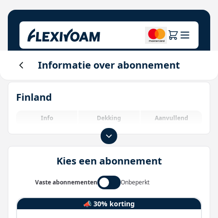
Informatie over abonnement
Plannen verkennen
Ons bedrijf
Helpcentrum
Finland
Voor merken
Over ons
Login
Investeerderscentrum
Info
Dekking
Aanvullend
IoT-oplossingen
Kies een abonnement
Vaste abonnementen
Onbeperkt
📣 30% korting