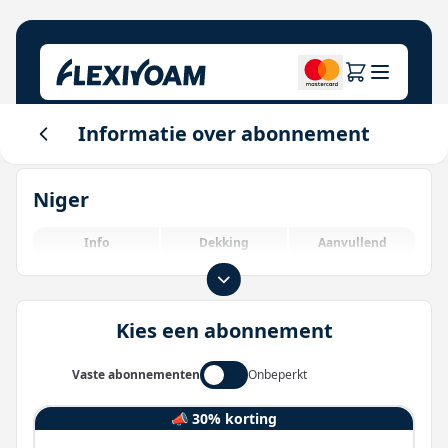
Informatie over abonnement
Plannen verkennen
Ons bedrijf
Helpcentrum
Niger
Voor merken
Over ons
Login
Investeerderscentrum
Info
Dekking
Aanvullend
IoT-oplossingen
Kies een abonnement
Vaste abonnementen
Onbeperkt
📣 30% korting