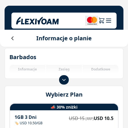
Informacje o planie
Przeglądaj Plany
Nasza firma
Centrum pomocy
Barbados
Dla marek
O nas
Login
Centrum inwestorów
Informacje
Zasięg
Dodatkowe
Rozwiązania IoT
Wybierz Plan
📣 30% zniżki
1GB 3 Dni
USD
15
USD
10.5
(RRP)
🏷️ USD 10.50/GB