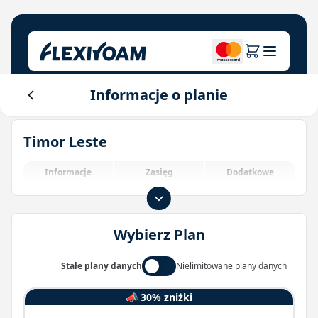
Informacje o planie
Przeglądaj Plany
Nasza firma
Centrum pomocy
Timor Leste
Dla marek
O nas
Login
Centrum inwestorów
Informacje
Zasięg
Dodatkowe
Rozwiązania IoT
Wybierz Plan
Stałe plany danych
Nielimitowane plany danych
📣 30% zniżki