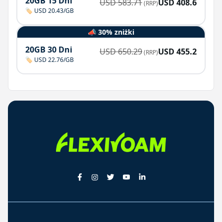
20GB 15 Dni
USD
583.71
USD
408.6
(RRP)
🏷️ USD 20.43/GB
📣 30% zniżki
20GB 30 Dni
USD
650.29
USD
455.2
(RRP)
🏷️ USD 22.76/GB