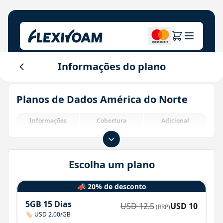
Informações do plano
Explore planos
Nossa empresa
Central de ajuda
Planos de Dados América do Norte
Para marcas
Sobre nós
Login
Central do investidor
Informações
Cobertura
Adicional
Soluções IoT
Escolha um plano
📣 20% de desconto
5GB 15 Dias
USD
12.5
USD
10
(RRP)
🏷️ USD 2.00/GB