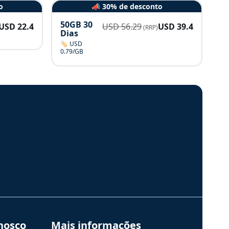
o
📣 30% de desconto
50GB 30
USD
22.4
USD
56.29
USD
39.4
(RRP)
Dias
🏷️ USD
0.79/GB
nosco
Mais informações