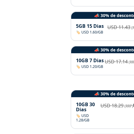
📣 30% de descont
5GB 15 Dias
USD
11.43
(
🏷️ USD 1.60/GB
📣 30% de descont
10GB 7 Dias
USD
17.14
(RR
🏷️ USD 1.20/GB
📣 30% de descont
10GB 30
USD
18.29
(RRP)
Dias
🏷️ USD
1.28/GB