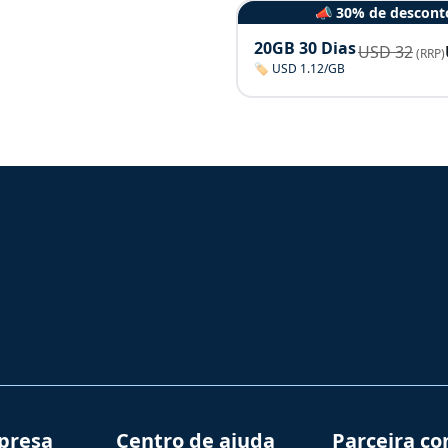
📣 30% de descont
20GB 30 Dias
USD
32
(RRP)
🏷️ USD 1.12/GB
presa
Centro de ajuda
Parceira co