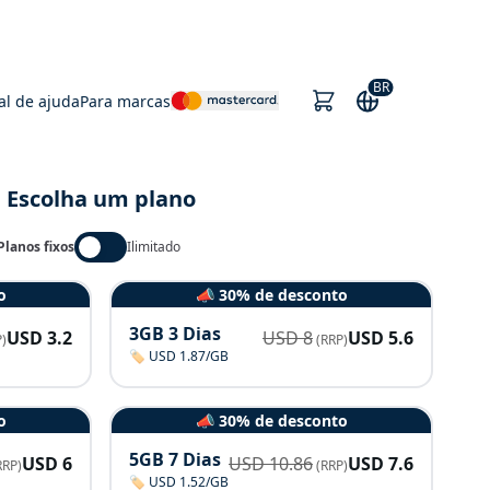
BR
al de ajuda
Para marcas
Escolha um plano
Planos fixos
Ilimitado
o
📣 30% de desconto
3GB 3 Dias
USD
3.2
USD
8
USD
5.6
)
(RRP)
🏷️ USD 1.87/GB
o
📣 30% de desconto
5GB 7 Dias
USD
6
USD
10.86
USD
7.6
RRP)
(RRP)
🏷️ USD 1.52/GB