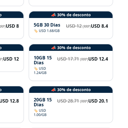
o
📣 30% de desconto
5GB 30 Dias
USD
8
USD
12
USD
8.4
RRP)
(RRP)
🏷️ USD 1.68/GB
o
📣 30% de desconto
10GB 15
USD
12
USD
17.71
USD
12.4
P)
(RRP)
Dias
🏷️ USD
1.24/GB
o
📣 30% de desconto
20GB 15
USD
12.8
USD
28.71
USD
20.1
(RRP)
Dias
🏷️ USD
1.00/GB