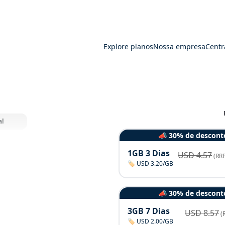
Explore planos
Nossa empresa
Centr
al
📣 30% de descont
1GB 3 Dias
USD
4.57
(RRP
🏷️ USD 3.20/GB
📣 30% de descont
3GB 7 Dias
USD
8.57
(
🏷️ USD 2.00/GB