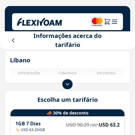
Informações acerca do
Explore planos
tarifário
A nossa empresa
Centro de ajuda
Líbano
Para marcas
Sobre nós
Login
Centro do investidor
Informações
Cobertura
Adicionais
Soluções IoT
Escolha um tarifário
📣 30% de desconto
1GB 7 Dias
USD
90.29
USD
63.2
(RRP)
🏷️ USD 63.20/GB