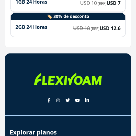
1GB 24 Horas
USD
10
USD
7
(RRP)
🏷️ 30% de desconto
2GB 24 Horas
USD
18
USD
12.6
(RRP)
Explorar planos