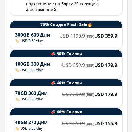
подключение на борту 20 ведущих
авиакомпаний.
70% Скидка Flash Sale🔥
300GB 600 Дни
USD
1199.9
USD
359.9
(RRP)
🏷️ USD 0.60/day
📣 50% Скидка
100GB 360 Дни
USD
359.9
USD
179.9
(RRP)
🏷️ USD 0.50/day
📣 40% Скидка
70GB 360 Дни
USD
299.9
USD
179.9
(RRP)
🏷️ USD 0.50/day
📣 40% Скидка
40GB 270 Дни
USD
259.9
USD
155.9
(RRP)
🏷️ USD 0.58/day