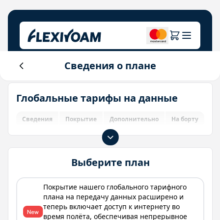
Сведения о плане
Изучите планы
О компании
Справочный центр
Глобальные тарифы на данные
Для брендов
О нас
Login
Центр инвесторов
Сведения
Покрытие
Дополнительно
На борту
IoT-решения
Выберите план
Покрытие нашего глобального тарифного
плана на передачу данных расширено и
теперь включает доступ к интернету во
время полёта, обеспечивая непрерывное