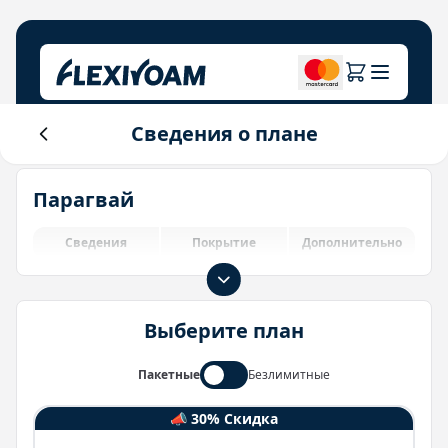
Сведения о плане
Изучите планы
О компании
Справочный центр
Парагвай
Для брендов
О нас
Login
Центр инвесторов
Сведения
Покрытие
Дополнительно
IoT-решения
Выберите план
Пакетные
Безлимитные
📣 30% Скидка