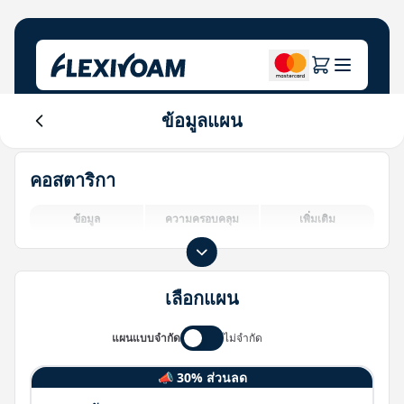
ข้อมูลแผน
สำรวจแผน
บริษัทของเรา
ศูนย์ช่วยเหลือ
คอสตาริกา
สำหรับแบรนด์
เกี่ยวกับเรา
Login
ศูนย์นักลงทุน
ข้อมูล
ความครอบคลุม
เพิ่มเติม
โซลูชัน IoT
เลือกแผน
แผนแบบจำกัด
ไม่จำกัด
📣 30% ส่วนลด