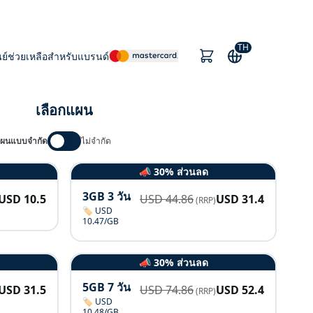
TH
นย์ช่วยเหลือ
สำหรับแบรนด์
เลือกแผน
ผนแบบจำกัด
ไม่จำกัด
📣 30% ส่วนลด
3GB 3 วัน
USD
10.5
USD
44.86
USD
31.4
(RRP)
🏷️ USD
10.47/GB
📣 30% ส่วนลด
5GB 7 วัน
USD
31.5
USD
74.86
USD
52.4
(RRP)
🏷️ USD
10.48/GB