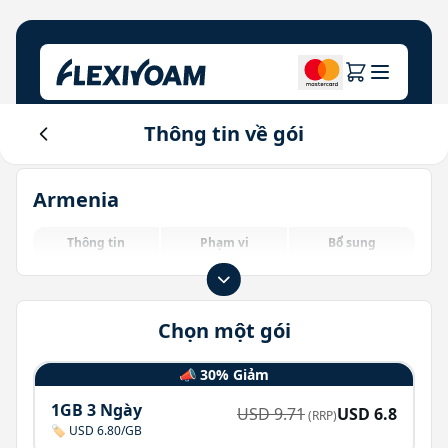
Thông tin về gói
Khám phá kế hoạch
Về công ty
Trung tâm hỗ trợ
Armenia
Cho thương hiệu
Về chúng tôi
Login
Trung tâm nhà đầu tư
Thông tin
Phạm vi
Bổ sung
Giải pháp IoT
Chọn một gói
📣 30% Giảm
1GB 3 Ngày
USD
9.71
USD
6.8
(RRP)
🏷️ USD 6.80/GB