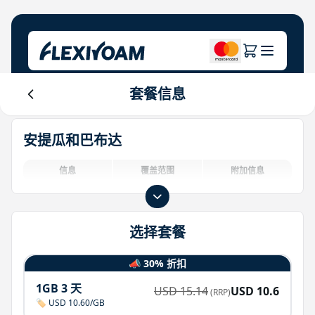
套餐信息
探索计划
关于公司
帮助中心
安提瓜和巴布达
品牌专区
关于我们
Login
投资者中心
信息
覆盖范围
附加信息
物联网解决方案
选择套餐
📣 30% 折扣
1GB 3 天
USD
15.14
USD
10.6
(RRP)
🏷️ USD 10.60/GB