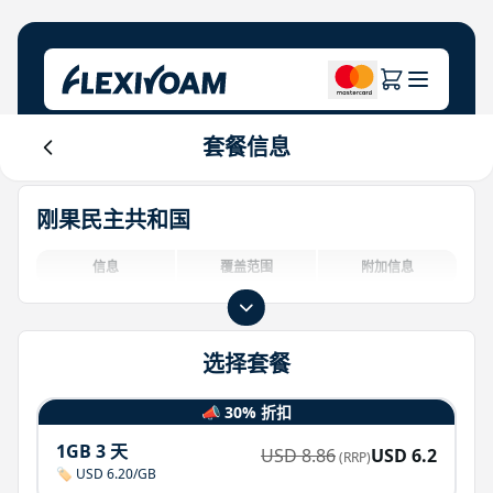
套餐信息
探索计划
关于公司
帮助中心
刚果民主共和国
品牌专区
关于我们
Login
投资者中心
信息
覆盖范围
附加信息
物联网解决方案
选择套餐
📣 30% 折扣
1GB 3 天
USD
8.86
USD
6.2
(RRP)
🏷️ USD 6.20/GB