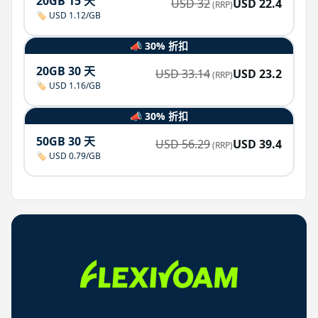
20GB 15 天
USD
32
USD
22.4
(RRP)
🏷️ USD 1.12/GB
📣 30% 折扣
20GB 30 天
USD
33.14
USD
23.2
(RRP)
🏷️ USD 1.16/GB
📣 30% 折扣
50GB 30 天
USD
56.29
USD
39.4
(RRP)
🏷️ USD 0.79/GB