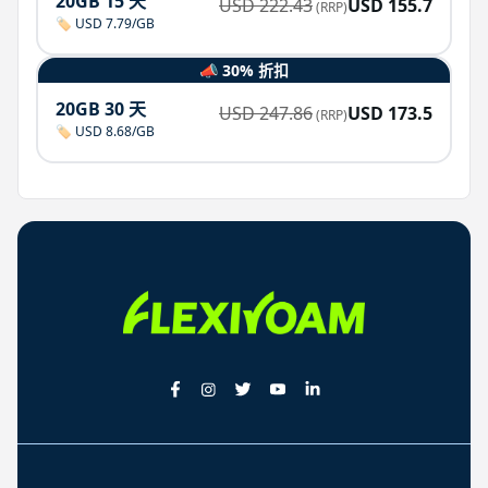
20GB 15 天
USD
222.43
USD
155.7
(RRP)
🏷️ USD 7.79/GB
📣 30% 折扣
20GB 30 天
USD
247.86
USD
173.5
(RRP)
🏷️ USD 8.68/GB