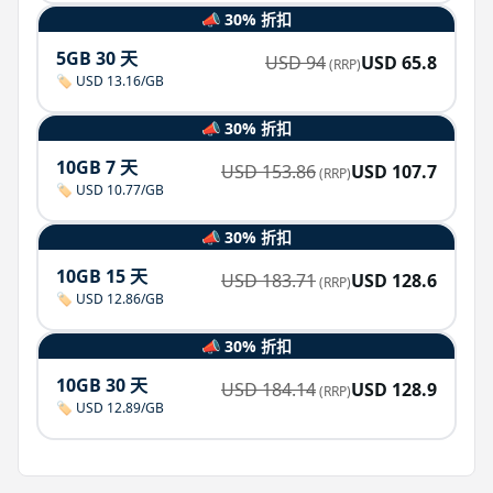
📣 30% 折扣
5GB 30 天
USD
94
USD
65.8
(RRP)
🏷️ USD 13.16/GB
📣 30% 折扣
10GB 7 天
USD
153.86
USD
107.7
(RRP)
🏷️ USD 10.77/GB
📣 30% 折扣
10GB 15 天
USD
183.71
USD
128.6
(RRP)
🏷️ USD 12.86/GB
📣 30% 折扣
10GB 30 天
USD
184.14
USD
128.9
(RRP)
🏷️ USD 12.89/GB