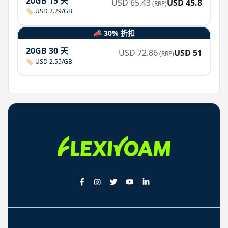
20GB 15 天
USD
65.43
USD
45.8
(RRP)
🏷️ USD 2.29/GB
📣 30% 折扣
20GB 30 天
USD
72.86
USD
51
(RRP)
🏷️ USD 2.55/GB