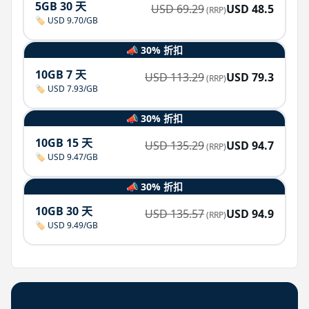
5GB 30 天
USD
69.29
USD
48.5
(RRP)
🏷️ USD 9.70/GB
📣 30% 折扣
10GB 7 天
USD
113.29
USD
79.3
(RRP)
🏷️ USD 7.93/GB
📣 30% 折扣
10GB 15 天
USD
135.29
USD
94.7
(RRP)
🏷️ USD 9.47/GB
📣 30% 折扣
10GB 30 天
USD
135.57
USD
94.9
(RRP)
🏷️ USD 9.49/GB