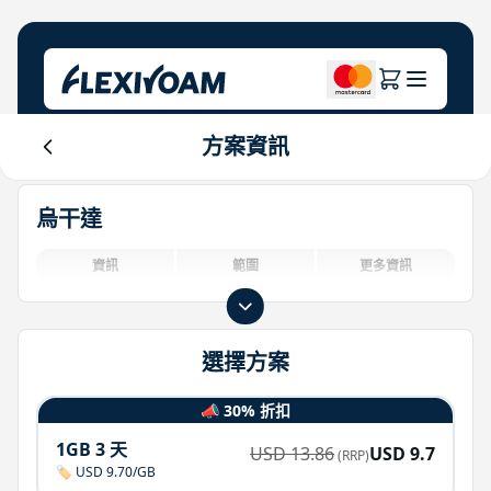
方案資訊
探索計畫
關於公司
幫助中心
烏干達
品牌專區
關於我們
Login
投資者中心
資訊
範圍
更多資訊
物聯網解決方案
選擇方案
📣 30% 折扣
1GB 3 天
USD
13.86
USD
9.7
(RRP)
🏷️ USD 9.70/GB